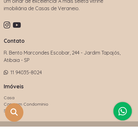
um olhar de excelência! A mais seleta vitrine
imobiliária de Casas de Veraneio.
Contato
R. Bento Marcondes Escobar, 244 - Jardim Tapajós,
Atibaia - SP
11 94035-8024
Imóveis
Casa
Casa em Condomínio
Sítio
Casa Vero Imóveis. As informações e valores de imóveis deste
site estão sujeitas a alterações sem aviso prévio.