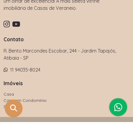
um olhar de excelência! A mais seleta vitrine
imobiliária de Casas de Veraneio.
Contato
R. Bento Marcondes Escobar, 244 - Jardim Tapajós,
Atibaia - SP
11 94035-8024
Imóveis
Casa
Casa em Condomínio
Sítio
Casa Vero Imóveis. As informações e valores de imóveis deste
site estão sujeitas a alterações sem aviso prévio.